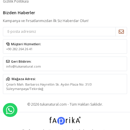
Gizlilik Politikası
Bizden Haberler
Kampanya ve Fırsatlarımızdan İlk Siz Haberdar Olun!
Müşteri Hizmetleri:
+90 282 264 26 41
Geri Bildirim:
info@tukanatural.com
Mağaza Adresi:
Çınarlı Mah. Barbaros Hayrettin Sk. Aydın Plaza No: 31/3
Süleymanpaşa/Tekirdağ
© 2026 tukanatural.com - Tüm Hakları Saklıdır.
WHATSAPP İLE SİPARİŞ VER