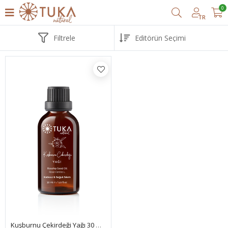
0
TR
Filtrele
Kuşburnu Çekirdeği Yağı 30 Ml | Cilt Yenileyici, Saf Doğal Yağ