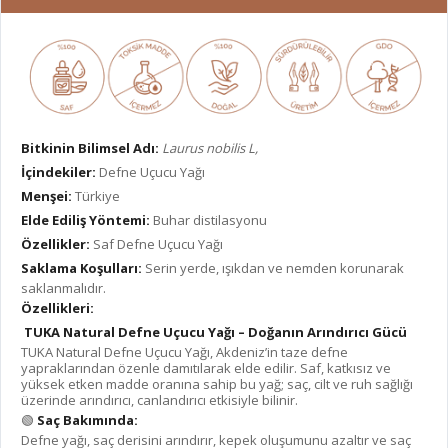
Bitkinin Bilimsel Adı:
Laurus nobilis L,
İçindekiler:
Defne Uçucu Yağı
Menşei:
Türkiye
Elde Ediliş Yöntemi:
Buhar distilasyonu
Özellikler:
Saf Defne Uçucu Yağı
Saklama Koşulları:
Serin yerde, ışıkdan ve nemden korunarak
saklanmalıdır.
Özellikleri:
TUKA Natural Defne Uçucu Yağı – Doğanın Arındırıcı Gücü
TUKA Natural Defne Uçucu Yağı, Akdeniz’in taze defne
yapraklarından özenle damıtılarak elde edilir. Saf, katkısız ve
yüksek etken madde oranına sahip bu yağ; saç, cilt ve ruh sağlığı
üzerinde arındırıcı, canlandırıcı etkisiyle bilinir.
🟢
Saç Bakımında:
Defne yağı, saç derisini arındırır, kepek oluşumunu azaltır ve saç