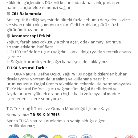
köklerini güçlendirir. Düzenli kullanımda daha canlı, parlak ve
hacimli saçlar elde etmenizi sağlar.
🟢
Cilt Bakımında:
Antiseptik özelliği sayesinde ciltteki fazla sebumu dengeler, sivilce
ve siyah nokta oluşumunu azaltır. Cildi ferahlatır, pürüzsüz bir
görünüm kazandırır.
🟢
Aromaterapi Etkisi:
Yoğun, ferahlatıcı kokusuyla zihni açar, odaklanmayı artırır ve
stresin etkilerini hafifletir.
✨ %100 saf defne uçucu yağıdır – katkı, dolgu ya da sentetik esans
içermez.
✨ Soğuk, karanlık yerde, ağzı kapalı şekilde saklayınız.
TUKA Natural farkı:
TUKA Natural Defne Uçucu Yağı %100 doğal bitkilerden buhar
distilasyonu yöntemi ile üretilmiş ve kullanıma hazır bir
ürünümüzdür. Doğal üretim tekniklerini teknoloji ile harmanlayarak
TUKA Natural Defne Uçucu yağının tüm doğal özelliklerini ve
faydalarını en yüksek oranda hiçbir katkı ve kimyasal madde
içermeden sizlere sunuyoruz.
T.C. Tekirdağ İl Tarım ve Orman Müdürlüğü İşletme Kayıt
Numaramız:
TR-59-K-017515
Ayrıca TUKA Natural ürünlerimizin sahip olduğu diğer
sertifikalarımız;