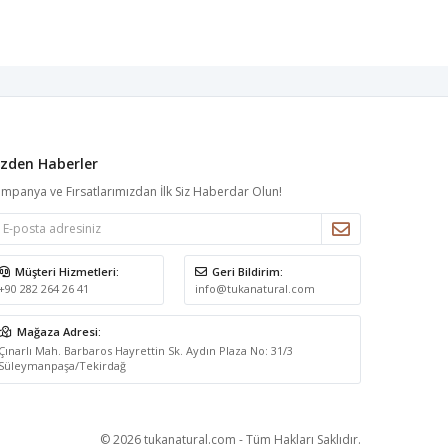
izden Haberler
mpanya ve Fırsatlarımızdan İlk Siz Haberdar Olun!
Müşteri Hizmetleri:
Geri Bildirim:
+90 282 264 26 41
info@tukanatural.com
Mağaza Adresi:
Çınarlı Mah. Barbaros Hayrettin Sk. Aydın Plaza No: 31/3
Süleymanpaşa/Tekirdağ
© 2026 tukanatural.com - Tüm Hakları Saklıdır.