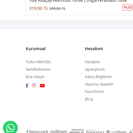
Türk Adaçayı Hidrosolü 150 Ml | Doğal Ferahlatıcı Tonik
%20
319,00 TL
399,00 TL
Kurumsal
Hesabım
TUKA HİKAYESİ
Hesabım
Sertifikalarımız
Siparişlerim
Bize Ulaşın
Adres Bilgilerim
Alışveriş Sepetim
Favorilerim
Blog
WHATSAPP İLE SİPARİŞ VER