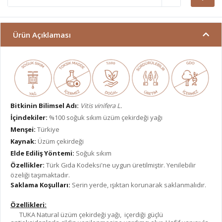
Ürün Açıklaması
Bitkinin Bilimsel Adı:
Vitis vinifera L.
İçindekiler:
%100 soğuk sıkım üzüm çekirdeği yağı
Menşei:
Türkiye
Kaynak:
Üzüm çekirdeği
Elde Ediliş Yöntemi:
Soğuk sıkım
Özellikler:
Türk Gıda Kodeksi'ne uygun üretilmiştir. Yenilebilir
özeliği taşımaktadır.
Saklama Koşulları:
Serin yerde, ışıktan korunarak saklanmalıdır.
Özellikleri:
TUKA Natural üzüm çekirdeği yağı, içerdiği güçlü