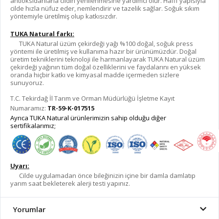
antioksidanlarla cildin yenilenmesine yardımcı olur. Hafif yapısıyla
cilde hızla nüfuz eder, nemlendirir ve tazelik sağlar. Soğuk sıkım
yöntemiyle üretilmiş olup katkısızdır.
TUKA Natural farkı:
TUKA Natural üzüm çekirdeği yağı %100 doğal, soğuk press
yöntemi ile üretilmiş ve kullanıma hazır bir ürünümüzdür. Doğal
üretim tekniklerini teknoloji ile harmanlayarak TUKA Natural üzüm
çekirdeği yağının tüm doğal özelliklerini ve faydalarını en yüksek
oranda hiçbir katkı ve kimyasal madde içermeden sizlere
sunuyoruz.
T.C. Tekirdağ İl Tarım ve Orman Müdürlüğü İşletme Kayıt
Numaramız:
TR-59-K-017515
Ayrıca TUKA Natural ürünlerimizin sahip olduğu diğer
sertifikalarımız;
Uyarı:
Cilde uygulamadan önce bileğinizin içine bir damla damlatıp
yarım saat bekleterek alerji testi yapınız.
Yorumlar