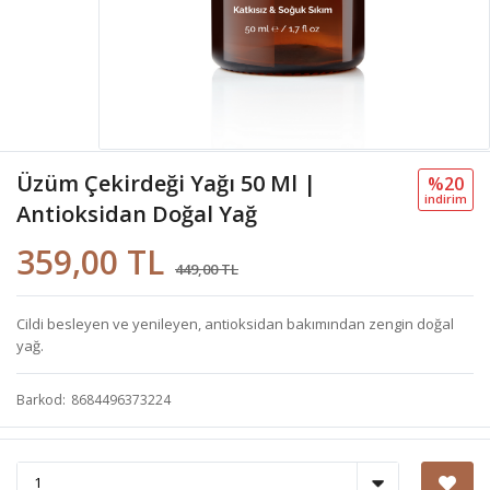
Üzüm Çekirdeği Yağı 50 Ml |
%20
i̇ndi̇ri̇m
Antioksidan Doğal Yağ
359,00 TL
449,00 TL
Cildi besleyen ve yenileyen, antioksidan bakımından zengin doğal
yağ.
Barkod
8684496373224