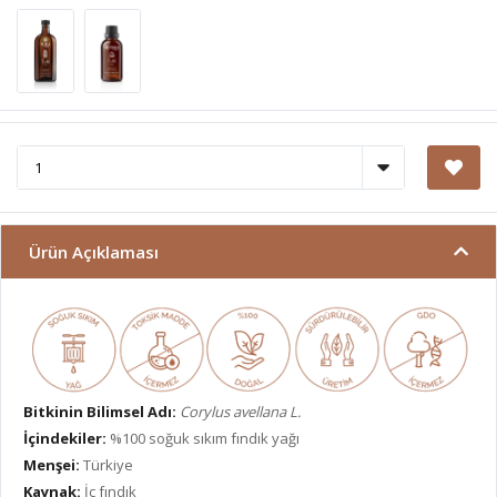
Ürün Açıklaması
Bitkinin Bilimsel Adı:
Corylus avellana L.
İçindekiler:
%100 soğuk sıkım fındık yağı
Menşei:
Türkiye
Kaynak:
İç fındık