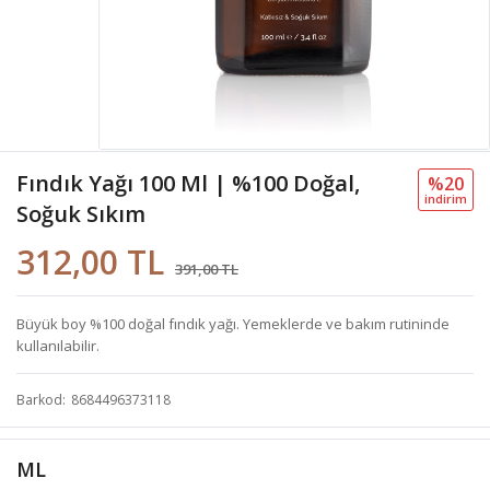
Fındık Yağı 100 Ml | %100 Doğal,
%20
i̇ndi̇ri̇m
Soğuk Sıkım
312,00 TL
391,00 TL
Büyük boy %100 doğal fındık yağı. Yemeklerde ve bakım rutininde
kullanılabilir.
Barkod
8684496373118
ML