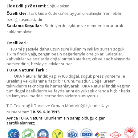
Elde Ediliş Yöntemi:
Soğuk sıkım
Özellikler:
Türk Gıda Kodeksi'ne uygun üretilmiştir. Yenilebilir
özeliği taşımaktadır.
Saklama Koşulları:
Serin yerde, ışıktan ve nemden korunarak
saklanmalıdır.
Özellikeri:
100 ml şişesiyle daha uzun süre kullanım imkânı sunan soğuk
sıkım fındık yağı, zengin besin değerleriyle öne çıkar. Salatalar,
kahvaltılar ve soslarda doğal bir tat katarken; cilt ve saç bakımında
nemlendirici, besleyici etkiler sunar.
TUKA Natural farkı:
TUKA Natural fındık yağı %100 doğal, soğuk press yöntemi ile
üretilmiş ve kullanıma hazır bir ürünümüzdür. Doğal üretim
tekniklerini teknoloji ile harmanlayarak TUKA Natural fındık yağının
tüm doğal özelliklerini ve faydalarını en yüksek oranda hiçbir katkı
ve kimyasal madde içermeden sizlere sunuyoruz.
T.C. Tekirdağ İl Tarım ve Orman Müdürlüğü İşletme Kayıt
Numaramız:
TR-59-K-017515
Ayrıca TUKA Natural ürünlerimizin sahip olduğu diğer
sertifikalarımız;