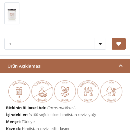
Ürün Açıklaması
Bitkinin Bilimsel Adı:
Cocos nucifera L.
İçindekiler:
%100 soğuk sıkım hindistan cevizi yağı
Menşei:
Türkiye
Kaynak:
Hindistan cevizi etli iç kısmı