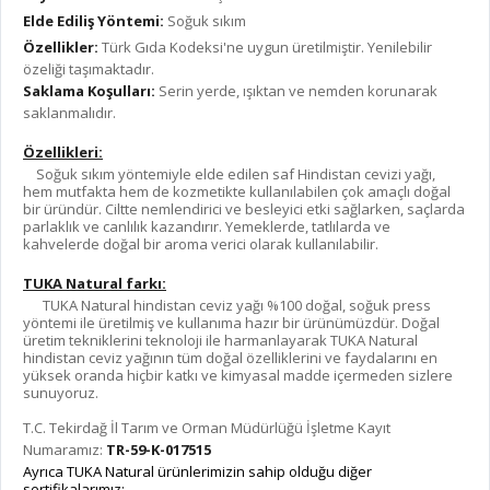
Elde Ediliş Yöntemi:
Soğuk sıkım
Özellikler:
Türk Gıda Kodeksi'ne uygun üretilmiştir. Yenilebilir
özeliği taşımaktadır.
Saklama Koşulları:
Serin yerde, ışıktan ve nemden korunarak
saklanmalıdır.
Özellikleri:
Soğuk sıkım yöntemiyle elde edilen saf Hindistan cevizi yağı,
hem mutfakta hem de kozmetikte kullanılabilen çok amaçlı doğal
bir üründür. Ciltte nemlendirici ve besleyici etki sağlarken, saçlarda
parlaklık ve canlılık kazandırır. Yemeklerde, tatlılarda ve
kahvelerde doğal bir aroma verici olarak kullanılabilir.
TUKA Natural farkı:
TUKA Natural hindistan ceviz yağı %100 doğal, soğuk press
yöntemi ile üretilmiş ve kullanıma hazır bir ürünümüzdür. Doğal
üretim tekniklerini teknoloji ile harmanlayarak TUKA Natural
hindistan ceviz yağının tüm doğal özelliklerini ve faydalarını en
yüksek oranda hiçbir katkı ve kimyasal madde içermeden sizlere
sunuyoruz.
T.C. Tekirdağ İl Tarım ve Orman Müdürlüğü İşletme Kayıt
Numaramız:
TR-59-K-017515
Ayrıca TUKA Natural ürünlerimizin sahip olduğu diğer
sertifikalarımız;