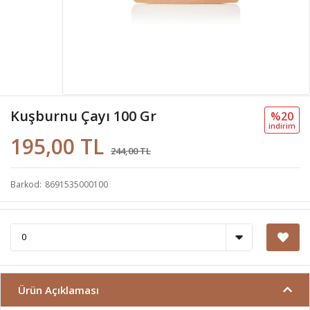
Kuşburnu Çayı 100 Gr
%20
i̇ndi̇ri̇m
195,00 TL
244,00 TL
Barkod
8691535000100
Ürün Açıklaması