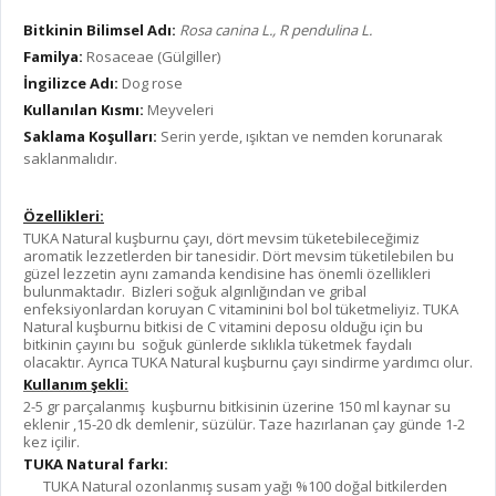
Bitkinin Bilimsel Adı:
Rosa canina L., R pendulina L.
Familya:
Rosaceae (Gülgiller)
İngilizce Adı:
Dog rose
Kullanılan Kısmı:
Meyveleri
Saklama Koşulları:
Serin yerde, ışıktan ve nemden korunarak
saklanmalıdır.
Özellikleri:
TUKA Natural kuşburnu çayı, dört mevsim tüketebileceğimiz
aromatik lezzetlerden bir tanesidir. Dört mevsim tüketilebilen bu
güzel lezzetin aynı zamanda kendisine has önemli özellikleri
bulunmaktadır. Bizleri soğuk algınlığından ve gribal
enfeksiyonlardan koruyan C vitaminini bol bol tüketmeliyiz. TUKA
Natural kuşburnu bitkisi de C vitamini deposu olduğu için bu
bitkinin çayını bu soğuk günlerde sıklıkla tüketmek faydalı
olacaktır. Ayrıca TUKA Natural kuşburnu çayı sindirme yardımcı olur.
Kullanım şekli:
2-5 gr parçalanmış kuşburnu bitkisinin üzerine 150 ml kaynar su
eklenir ,15-20 dk demlenir, süzülür. Taze hazırlanan çay günde 1-2
kez içilir.
TUKA Natural farkı:
TUKA Natural ozonlanmış susam yağı %100 doğal bitkilerden