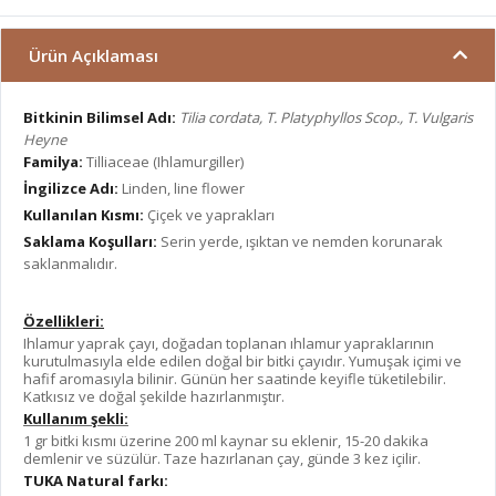
Ürün Açıklaması
Bitkinin Bilimsel Adı:
Tilia cordata, T. Platyphyllos Scop., T. Vulgaris
Heyne
Familya:
Tilliaceae (Ihlamurgiller)
İngilizce Adı:
Linden, line flower
Kullanılan Kısmı:
Çiçek ve yaprakları
Saklama Koşulları:
Serin yerde, ışıktan ve nemden korunarak
saklanmalıdır.
Özellikleri:
Ihlamur yaprak çayı, doğadan toplanan ıhlamur yapraklarının
kurutulmasıyla elde edilen doğal bir bitki çayıdır. Yumuşak içimi ve
hafif aromasıyla bilinir. Günün her saatinde keyifle tüketilebilir.
Katkısız ve doğal şekilde hazırlanmıştır.
Kullanım şekli:
1 gr bitki kısmı üzerine 200 ml kaynar su eklenir, 15-20 dakika
demlenir ve süzülür. Taze hazırlanan çay, günde 3 kez içilir.
TUKA Natural farkı: