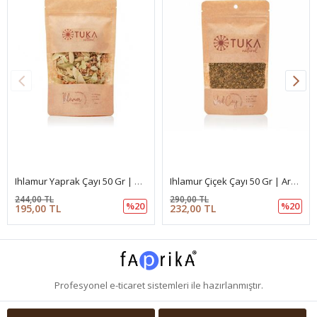
Ihlamur Yaprak Çayı 50 Gr | Doğal Bitki Çayı
Ihlamur Çiçek Çayı 50 Gr | Aromatik Bitki Çayı
244,00 TL
290,00 TL
%20
%20
195,00 TL
232,00 TL
Profesyonel
e-ticaret
sistemleri ile hazırlanmıştır.